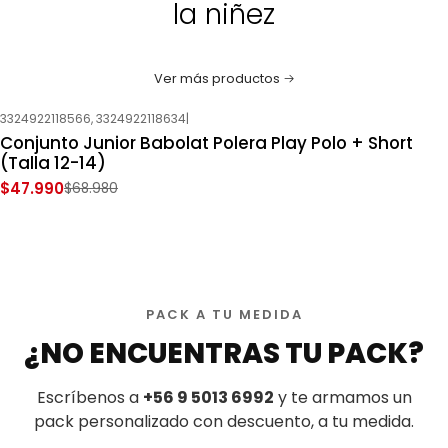
la niñez
Ver más productos
3324922118566, 3324922118634
|
-30%
OFF
Conjunto Junior Babolat Polera Play Polo + Short
(Talla 12-14)
$47.990
$68.980
PACK A TU MEDIDA
¿NO ENCUENTRAS TU PACK?
Escríbenos a
+56 9 5013 6992
y te armamos un
pack personalizado con descuento, a tu medida.