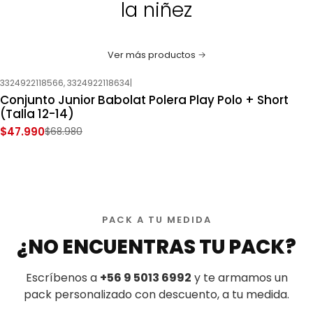
la niñez
Ver más productos
3324922118566, 3324922118634
|
-30%
OFF
Conjunto Junior Babolat Polera Play Polo + Short
Nuevo
(Talla 12-14)
$47.990
$68.980
PACK A TU MEDIDA
¿NO ENCUENTRAS TU PACK?
Escríbenos a
+56 9 5013 6992
y te armamos un
pack personalizado con descuento, a tu medida.