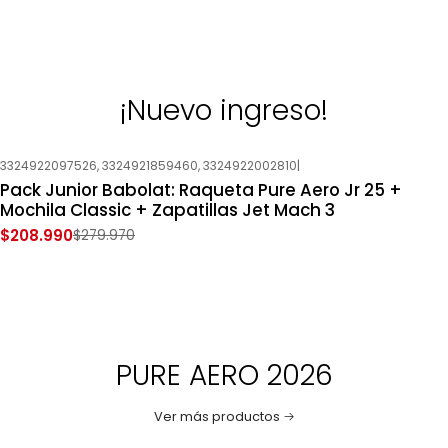
¡Nuevo ingreso!
3324922097526, 3324921859460, 3324922002810
|
-25%
OFF
Pack Junior Babolat: Raqueta Pure Aero Jr 25 +
Nuevo
Mochila Classic + Zapatillas Jet Mach 3
$208.990
$279.970
PURE AERO 2026
Ver más productos