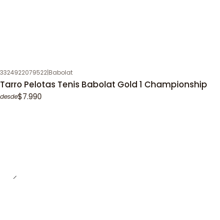
3324922079522
|
Babolat
Tarro Pelotas Tenis Babolat Gold 1 Championship
$7.990
desde