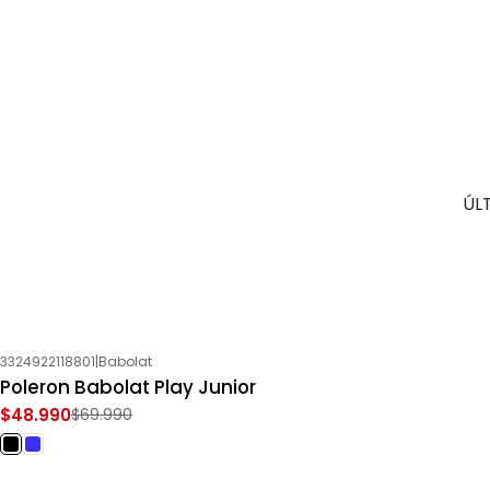
ÚL
3324922118801
|
Babolat
-30%
OFF
Poleron Babolat Play Junior
$48.990
$69.990