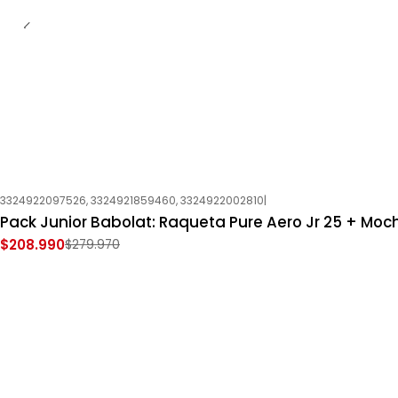
3324922097526, 3324921859460, 3324922002810
|
-25%
OFF
Pack Junior Babolat: Raqueta Pure Aero Jr 25 + Moch
Nuevo
$208.990
$279.970