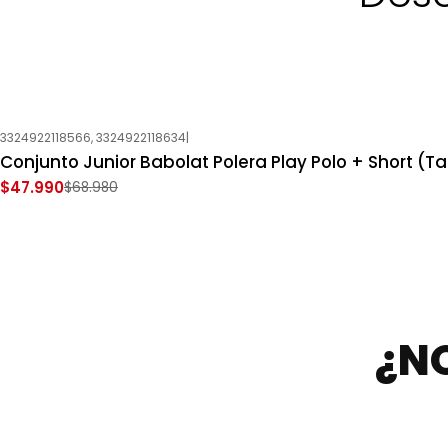
3324922118566, 3324922118634
|
-30%
OFF
Conjunto Junior Babolat Polera Play Polo + Short (Tal
Nuevo
$47.990
$68.980
¿N