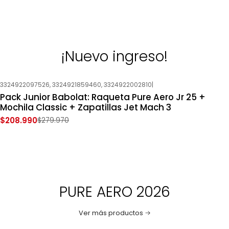
¡Nuevo ingreso!
3324922097526, 3324921859460, 3324922002810
|
-25%
OFF
Pack Junior Babolat: Raqueta Pure Aero Jr 25 +
Nuevo
Mochila Classic + Zapatillas Jet Mach 3
$208.990
$279.970
PURE AERO 2026
Ver más productos