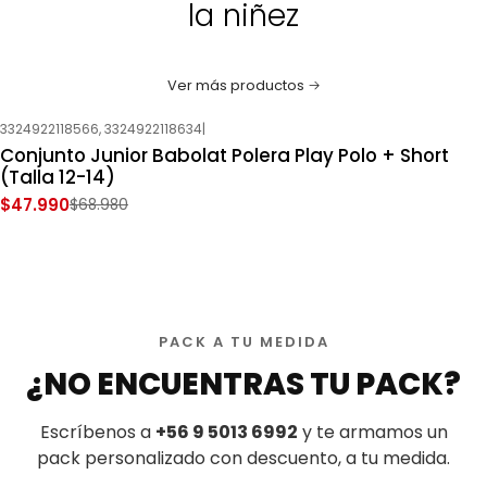
la niñez
Ver más productos
3324922118566, 3324922118634
|
-30%
OFF
Conjunto Junior Babolat Polera Play Polo + Short
Nuevo
(Talla 12-14)
$47.990
$68.980
PACK A TU MEDIDA
¿NO ENCUENTRAS TU PACK?
Escríbenos a
+56 9 5013 6992
y te armamos un
pack personalizado con descuento, a tu medida.