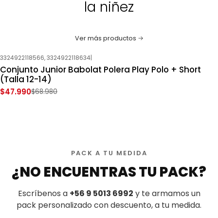
la niñez
Ver más productos
3324922118566, 3324922118634
|
-30%
OFF
Conjunto Junior Babolat Polera Play Polo + Short
Nuevo
(Talla 12-14)
$47.990
$68.980
PACK A TU MEDIDA
¿NO ENCUENTRAS TU PACK?
Escríbenos a
+56 9 5013 6992
y te armamos un
pack personalizado con descuento, a tu medida.