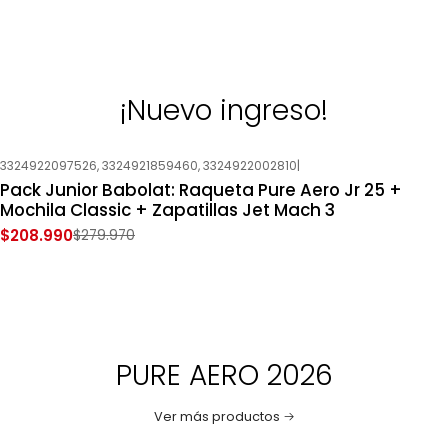
¡Nuevo ingreso!
3324922097526, 3324921859460, 3324922002810
|
-25%
OFF
Pack Junior Babolat: Raqueta Pure Aero Jr 25 +
Nuevo
Mochila Classic + Zapatillas Jet Mach 3
$208.990
$279.970
PURE AERO 2026
Ver más productos