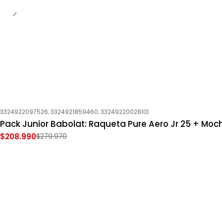
3324922097526, 3324921859460, 3324922002810
|
-25%
OFF
Pack Junior Babolat: Raqueta Pure Aero Jr 25 + Moch
Nuevo
$208.990
$279.970