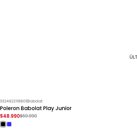
ÚL
3324922118801
|
Babolat
-30%
OFF
Poleron Babolat Play Junior
$48.990
$69.990