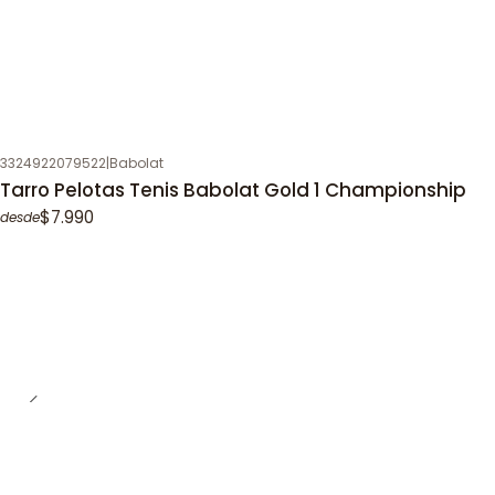
3324922079522
|
Babolat
Tarro Pelotas Tenis Babolat Gold 1 Championship
$7.990
desde