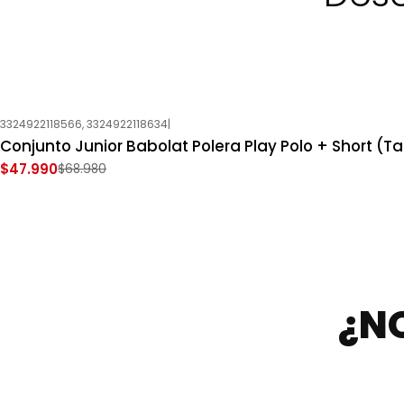
3324922118566, 3324922118634
|
-30%
OFF
Conjunto Junior Babolat Polera Play Polo + Short (Tal
Nuevo
$47.990
$68.980
¿N