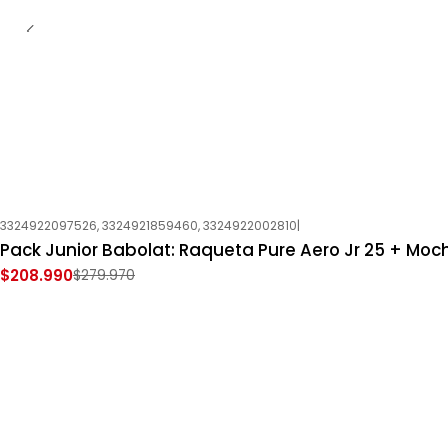
3324922097526, 3324921859460, 3324922002810
|
-25%
OFF
Pack Junior Babolat: Raqueta Pure Aero Jr 25 + Moch
Nuevo
$208.990
$279.970