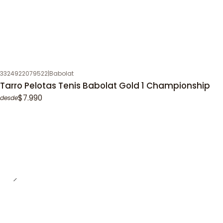
3324922079522
|
Babolat
Tarro Pelotas Tenis Babolat Gold 1 Championship
$7.990
desde