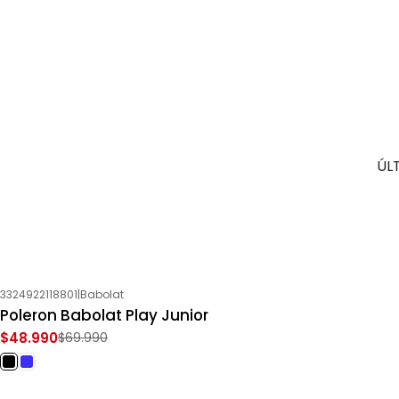
ÚL
3324922118801
|
Babolat
-30%
OFF
Poleron Babolat Play Junior
$48.990
$69.990