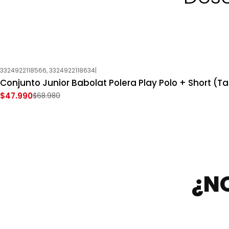
3324922118566, 3324922118634
|
-30%
OFF
Conjunto Junior Babolat Polera Play Polo + Short (Tal
Nuevo
$47.990
$68.980
¿N