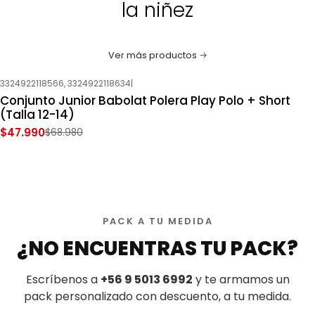
la niñez
Ver más productos
3324922118566, 3324922118634
|
-30%
OFF
Conjunto Junior Babolat Polera Play Polo + Short
Nuevo
(Talla 12-14)
$47.990
$68.980
PACK A TU MEDIDA
¿NO ENCUENTRAS TU PACK?
Escríbenos a
+56 9 5013 6992
y te armamos un
pack personalizado con descuento, a tu medida.