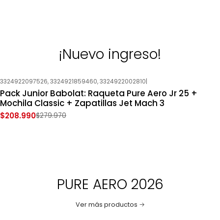
¡Nuevo ingreso!
3324922097526, 3324921859460, 3324922002810
|
-25%
OFF
Pack Junior Babolat: Raqueta Pure Aero Jr 25 +
Nuevo
Mochila Classic + Zapatillas Jet Mach 3
$208.990
$279.970
PURE AERO 2026
Ver más productos