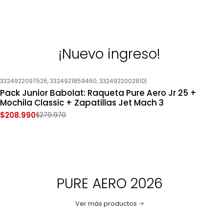
¡Nuevo ingreso!
3324922097526, 3324921859460, 3324922002810
|
-25%
OFF
Pack Junior Babolat: Raqueta Pure Aero Jr 25 +
Nuevo
Mochila Classic + Zapatillas Jet Mach 3
$208.990
$279.970
PURE AERO 2026
Ver más productos