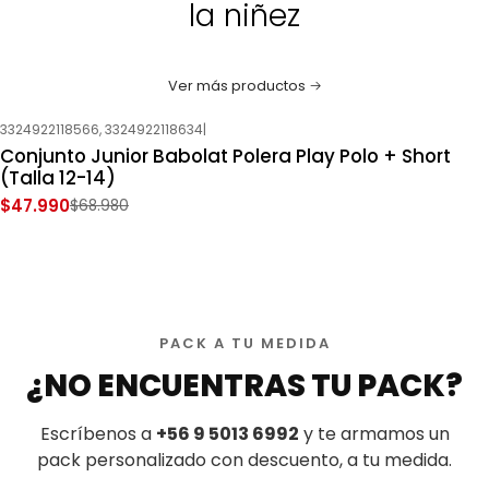
la niñez
Ver más productos
3324922118566, 3324922118634
|
-30%
OFF
Conjunto Junior Babolat Polera Play Polo + Short
Nuevo
(Talla 12-14)
$47.990
$68.980
PACK A TU MEDIDA
¿NO ENCUENTRAS TU PACK?
Escríbenos a
+56 9 5013 6992
y te armamos un
pack personalizado con descuento, a tu medida.