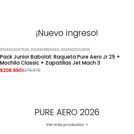
¡Nuevo ingreso!
3324922097526, 3324921859460, 3324922002810
|
-25%
OFF
Pack Junior Babolat: Raqueta Pure Aero Jr 25 +
Nuevo
Mochila Classic + Zapatillas Jet Mach 3
$208.990
$279.970
PURE AERO 2026
Ver más productos