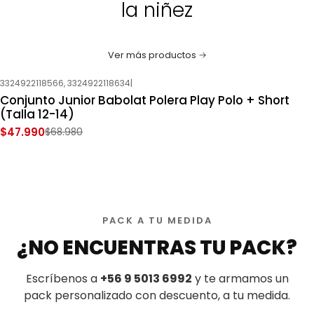
la niñez
Ver más productos
3324922118566, 3324922118634
|
-30%
OFF
Conjunto Junior Babolat Polera Play Polo + Short
Nuevo
(Talla 12-14)
$47.990
$68.980
PACK A TU MEDIDA
¿NO ENCUENTRAS TU PACK?
Escríbenos a
+56 9 5013 6992
y te armamos un
pack personalizado con descuento, a tu medida.