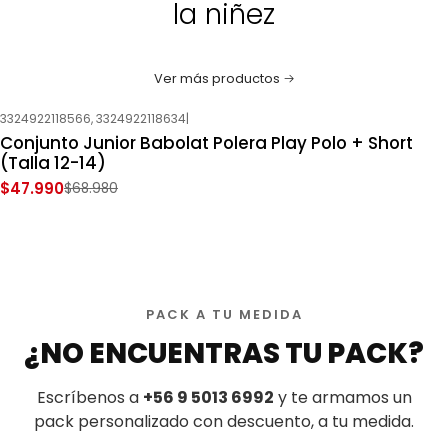
la niñez
Ver más productos
3324922118566, 3324922118634
|
-30%
OFF
Conjunto Junior Babolat Polera Play Polo + Short
(Talla 12-14)
$47.990
$68.980
PACK A TU MEDIDA
¿NO ENCUENTRAS TU PACK?
Escríbenos a
+56 9 5013 6992
y te armamos un
pack personalizado con descuento, a tu medida.