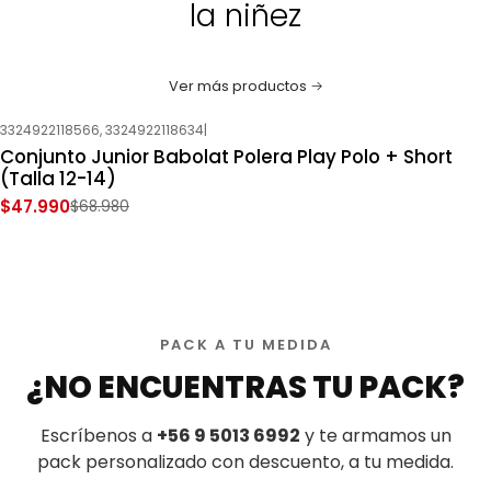
la niñez
Ver más productos
3324922118566, 3324922118634
|
-30%
OFF
Conjunto Junior Babolat Polera Play Polo + Short
Nuevo
(Talla 12-14)
$47.990
$68.980
PACK A TU MEDIDA
¿NO ENCUENTRAS TU PACK?
Escríbenos a
+56 9 5013 6992
y te armamos un
pack personalizado con descuento, a tu medida.