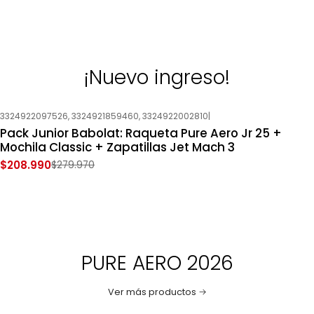
¡Nuevo ingreso!
3324922097526, 3324921859460, 3324922002810
|
-25%
OFF
Pack Junior Babolat: Raqueta Pure Aero Jr 25 +
Nuevo
Mochila Classic + Zapatillas Jet Mach 3
$208.990
$279.970
PURE AERO 2026
Ver más productos