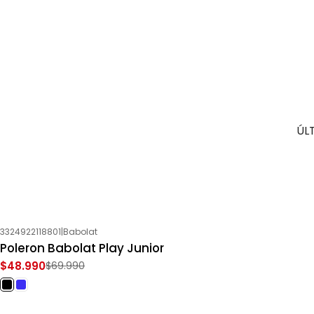
ÚL
3324922118801
|
Babolat
-30%
OFF
Poleron Babolat Play Junior
$48.990
$69.990