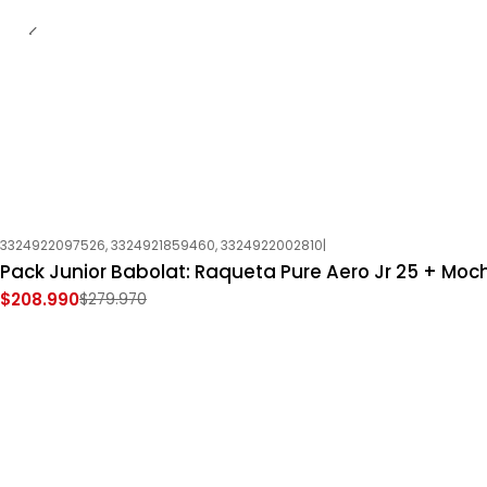
3324922097526, 3324921859460, 3324922002810
|
-25%
OFF
Pack Junior Babolat: Raqueta Pure Aero Jr 25 + Moch
Nuevo
$208.990
$279.970