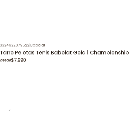
3324922079522
|
Babolat
Tarro Pelotas Tenis Babolat Gold 1 Championship
$7.990
desde