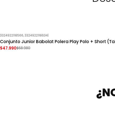
3324922118566, 3324922118634
|
-30%
OFF
Conjunto Junior Babolat Polera Play Polo + Short (Tal
Nuevo
$47.990
$68.980
¿N