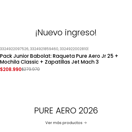
¡Nuevo ingreso!
3324922097526, 3324921859460, 3324922002810
|
-25%
OFF
Pack Junior Babolat: Raqueta Pure Aero Jr 25 +
Nuevo
Mochila Classic + Zapatillas Jet Mach 3
$208.990
$279.970
PURE AERO 2026
Ver más productos