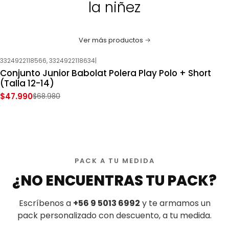
la niñez
Ver más productos
3324922118566, 3324922118634
|
-30%
OFF
Conjunto Junior Babolat Polera Play Polo + Short
Nuevo
(Talla 12-14)
$47.990
$68.980
PACK A TU MEDIDA
¿NO ENCUENTRAS TU PACK?
Escríbenos a
+56 9 5013 6992
y te armamos un
pack personalizado con descuento, a tu medida.