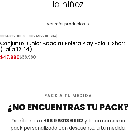
la niñez
Ver más productos
3324922118566, 3324922118634
|
-30%
OFF
Conjunto Junior Babolat Polera Play Polo + Short
Nuevo
(Talla 12-14)
$47.990
$68.980
PACK A TU MEDIDA
¿NO ENCUENTRAS TU PACK?
Escríbenos a
+56 9 5013 6992
y te armamos un
pack personalizado con descuento, a tu medida.