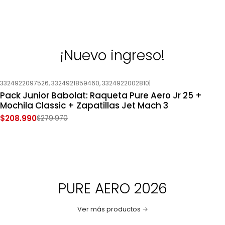
¡Nuevo ingreso!
3324922097526, 3324921859460, 3324922002810
|
-25%
OFF
Pack Junior Babolat: Raqueta Pure Aero Jr 25 +
Nuevo
Mochila Classic + Zapatillas Jet Mach 3
$208.990
$279.970
PURE AERO 2026
Ver más productos