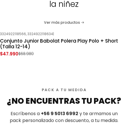
la niñez
Ver más productos
3324922118566, 3324922118634
|
-30%
OFF
Conjunto Junior Babolat Polera Play Polo + Short
Nuevo
(Talla 12-14)
$47.990
$68.980
PACK A TU MEDIDA
¿NO ENCUENTRAS TU PACK?
Escríbenos a
+56 9 5013 6992
y te armamos un
pack personalizado con descuento, a tu medida.