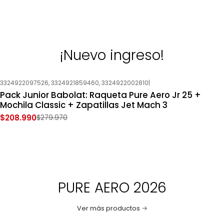
¡Nuevo ingreso!
3324922097526, 3324921859460, 3324922002810
|
-25%
OFF
Pack Junior Babolat: Raqueta Pure Aero Jr 25 +
Nuevo
Mochila Classic + Zapatillas Jet Mach 3
$208.990
$279.970
PURE AERO 2026
Ver más productos