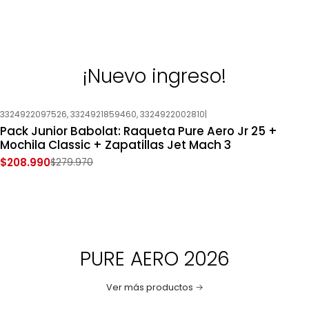
¡Nuevo ingreso!
3324922097526, 3324921859460, 3324922002810
|
-25%
OFF
Pack Junior Babolat: Raqueta Pure Aero Jr 25 +
Nuevo
Mochila Classic + Zapatillas Jet Mach 3
$208.990
$279.970
PURE AERO 2026
Ver más productos