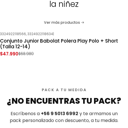
la niñez
Ver más productos
3324922118566, 3324922118634
|
-30%
OFF
Conjunto Junior Babolat Polera Play Polo + Short
Nuevo
(Talla 12-14)
$47.990
$68.980
PACK A TU MEDIDA
¿NO ENCUENTRAS TU PACK?
Escríbenos a
+56 9 5013 6992
y te armamos un
pack personalizado con descuento, a tu medida.