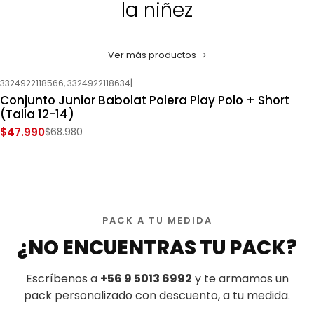
la niñez
Ver más productos
3324922118566, 3324922118634
|
-30%
OFF
Conjunto Junior Babolat Polera Play Polo + Short
Nuevo
(Talla 12-14)
$47.990
$68.980
PACK A TU MEDIDA
¿NO ENCUENTRAS TU PACK?
Escríbenos a
+56 9 5013 6992
y te armamos un
pack personalizado con descuento, a tu medida.