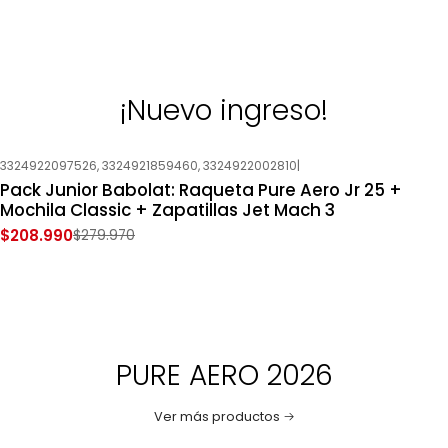
¡Nuevo ingreso!
3324922097526, 3324921859460, 3324922002810
|
-25%
OFF
Pack Junior Babolat: Raqueta Pure Aero Jr 25 +
Nuevo
Mochila Classic + Zapatillas Jet Mach 3
$208.990
$279.970
PURE AERO 2026
Ver más productos