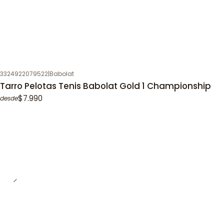
3324922079522
|
Babolat
Tarro Pelotas Tenis Babolat Gold 1 Championship
$7.990
desde