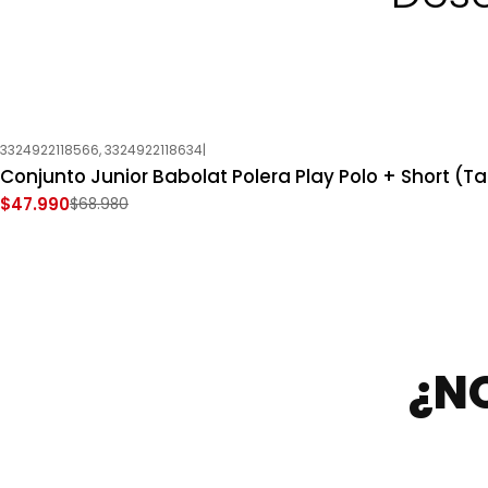
3324922118566, 3324922118634
|
-30%
OFF
Conjunto Junior Babolat Polera Play Polo + Short (Tal
Nuevo
$47.990
$68.980
¿N