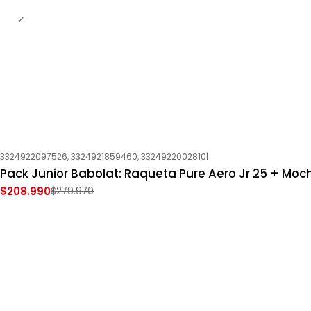
3324922097526, 3324921859460, 3324922002810
|
-25%
OFF
Pack Junior Babolat: Raqueta Pure Aero Jr 25 + Moch
Nuevo
$208.990
$279.970