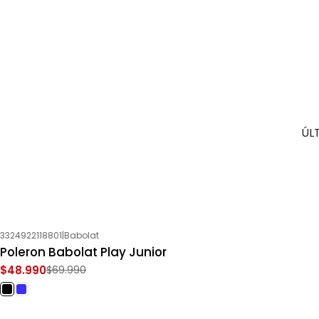
ÚL
3324922118801
|
Babolat
-30%
OFF
Poleron Babolat Play Junior
$48.990
$69.990