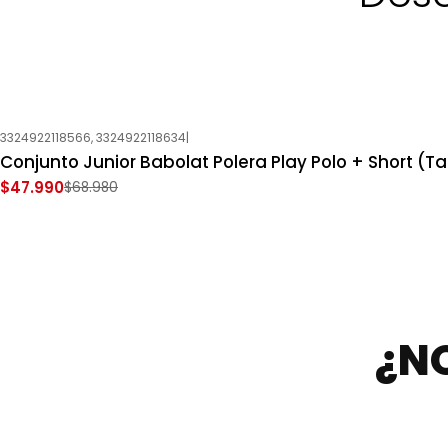
3324922118566, 3324922118634
|
-30%
OFF
Conjunto Junior Babolat Polera Play Polo + Short (Tal
Nuevo
$47.990
$68.980
¿N