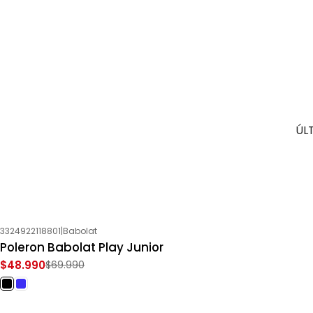
ÚL
3324922118801
|
Babolat
-30%
OFF
Poleron Babolat Play Junior
$48.990
$69.990