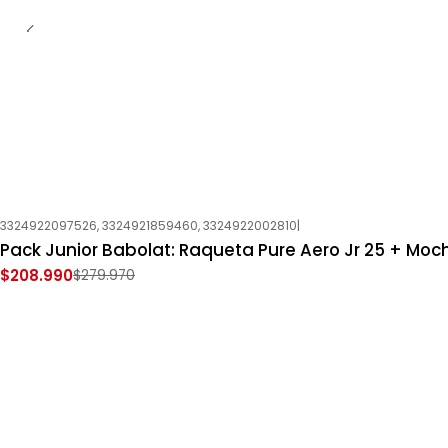
3324922097526, 3324921859460, 3324922002810
|
-25%
OFF
Pack Junior Babolat: Raqueta Pure Aero Jr 25 + Moch
Nuevo
$208.990
$279.970