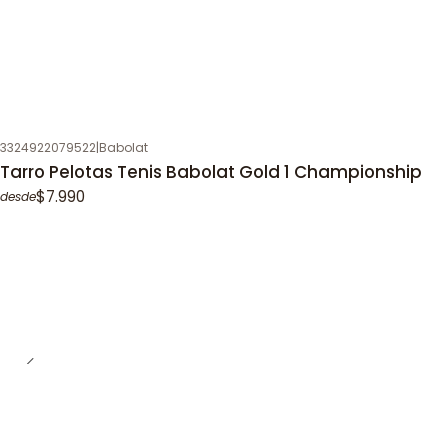
3324922079522
|
Babolat
Tarro Pelotas Tenis Babolat Gold 1 Championship
$7.990
desde