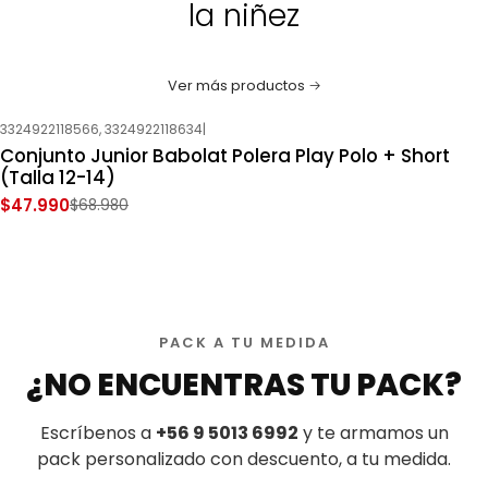
la niñez
Ver más productos
3324922118566, 3324922118634
|
-30%
OFF
Conjunto Junior Babolat Polera Play Polo + Short
Nuevo
(Talla 12-14)
$47.990
$68.980
PACK A TU MEDIDA
¿NO ENCUENTRAS TU PACK?
Escríbenos a
+56 9 5013 6992
y te armamos un
pack personalizado con descuento, a tu medida.