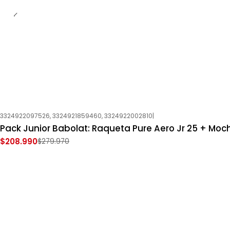
3324922097526, 3324921859460, 3324922002810
|
-25%
OFF
Pack Junior Babolat: Raqueta Pure Aero Jr 25 + Moch
Nuevo
$208.990
$279.970