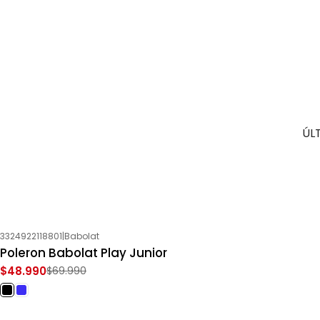
ÚL
3324922118801
|
Babolat
-30%
OFF
Poleron Babolat Play Junior
$48.990
$69.990