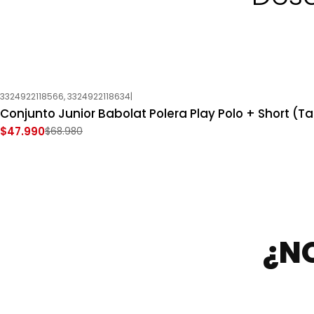
3324922118566, 3324922118634
|
-30%
OFF
Conjunto Junior Babolat Polera Play Polo + Short (Tal
Nuevo
$47.990
$68.980
¿N