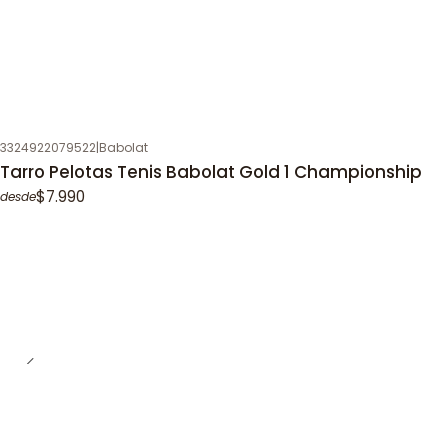
3324922079522
|
Babolat
Tarro Pelotas Tenis Babolat Gold 1 Championship
$7.990
desde