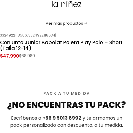
la niñez
Ver más productos
3324922118566, 3324922118634
|
-30%
OFF
Conjunto Junior Babolat Polera Play Polo + Short
Nuevo
(Talla 12-14)
$47.990
$68.980
PACK A TU MEDIDA
¿NO ENCUENTRAS TU PACK?
Escríbenos a
+56 9 5013 6992
y te armamos un
pack personalizado con descuento, a tu medida.