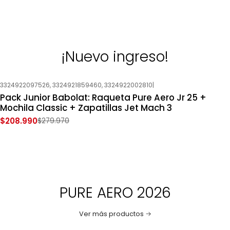
¡Nuevo ingreso!
3324922097526, 3324921859460, 3324922002810
|
-25%
OFF
Pack Junior Babolat: Raqueta Pure Aero Jr 25 +
Nuevo
Mochila Classic + Zapatillas Jet Mach 3
$208.990
$279.970
PURE AERO 2026
Ver más productos