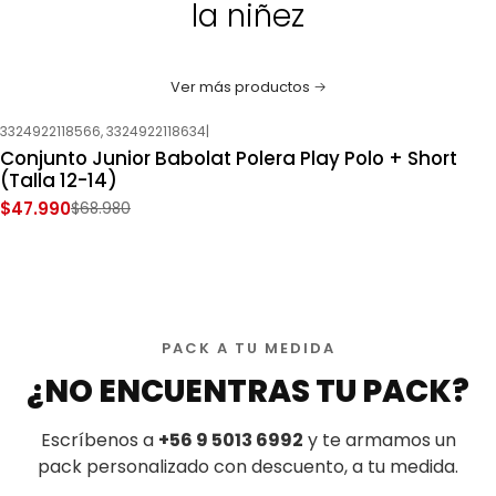
la niñez
Ver más productos
3324922118566, 3324922118634
|
-30%
OFF
Conjunto Junior Babolat Polera Play Polo + Short
Nuevo
(Talla 12-14)
$47.990
$68.980
PACK A TU MEDIDA
¿NO ENCUENTRAS TU PACK?
Escríbenos a
+56 9 5013 6992
y te armamos un
pack personalizado con descuento, a tu medida.