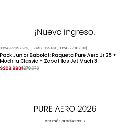
¡Nuevo ingreso!
3324922097526, 3324921859460, 3324922002810
|
-25%
OFF
Pack Junior Babolat: Raqueta Pure Aero Jr 25 +
Nuevo
Mochila Classic + Zapatillas Jet Mach 3
$208.990
$279.970
PURE AERO 2026
Ver más productos