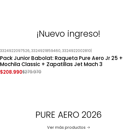
¡Nuevo ingreso!
3324922097526, 3324921859460, 3324922002810
|
-25%
OFF
Pack Junior Babolat: Raqueta Pure Aero Jr 25 +
Nuevo
Mochila Classic + Zapatillas Jet Mach 3
$208.990
$279.970
PURE AERO 2026
Ver más productos