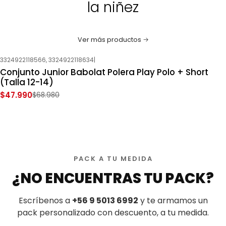
la niñez
Ver más productos
3324922118566, 3324922118634
|
-30%
OFF
Conjunto Junior Babolat Polera Play Polo + Short
Nuevo
(Talla 12-14)
$47.990
$68.980
PACK A TU MEDIDA
¿NO ENCUENTRAS TU PACK?
Escríbenos a
+56 9 5013 6992
y te armamos un
pack personalizado con descuento, a tu medida.