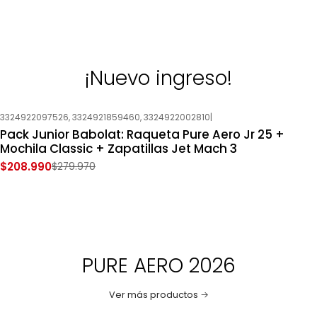
¡Nuevo ingreso!
3324922097526, 3324921859460, 3324922002810
|
-25%
OFF
Pack Junior Babolat: Raqueta Pure Aero Jr 25 +
Nuevo
Mochila Classic + Zapatillas Jet Mach 3
$208.990
$279.970
PURE AERO 2026
Ver más productos