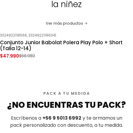
la niñez
Ver más productos
3324922118566, 3324922118634
|
-30%
OFF
Conjunto Junior Babolat Polera Play Polo + Short
Nuevo
(Talla 12-14)
$47.990
$68.980
PACK A TU MEDIDA
¿NO ENCUENTRAS TU PACK?
Escríbenos a
+56 9 5013 6992
y te armamos un
pack personalizado con descuento, a tu medida.