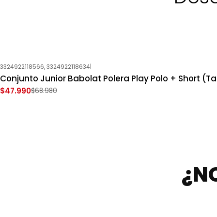
3324922118566, 3324922118634
|
-30%
OFF
Conjunto Junior Babolat Polera Play Polo + Short (Tal
Nuevo
$47.990
$68.980
¿N