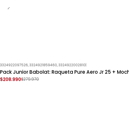
3324922097526, 3324921859460, 3324922002810
|
-25%
OFF
Pack Junior Babolat: Raqueta Pure Aero Jr 25 + Moch
Nuevo
$208.990
$279.970