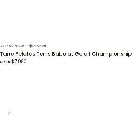
3324922079522
|
Babolat
Tarro Pelotas Tenis Babolat Gold 1 Championship
$7.990
desde