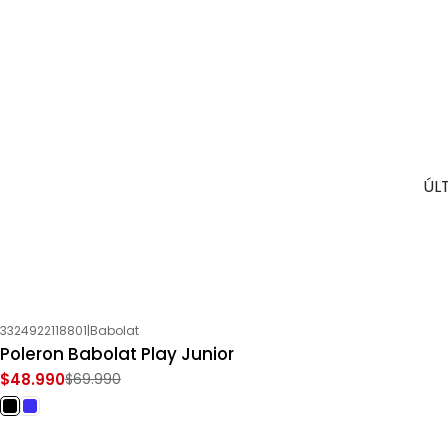
ÚL
3324922118801
|
Babolat
-30%
OFF
Poleron Babolat Play Junior
$48.990
$69.990