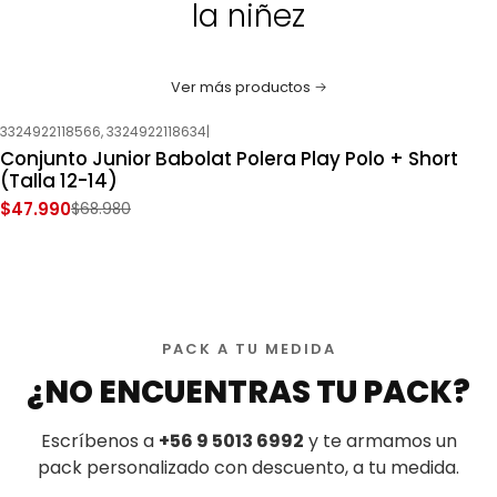
la niñez
Ver más productos
3324922118566, 3324922118634
|
-30%
OFF
Conjunto Junior Babolat Polera Play Polo + Short
Nuevo
(Talla 12-14)
$47.990
$68.980
PACK A TU MEDIDA
¿NO ENCUENTRAS TU PACK?
Escríbenos a
+56 9 5013 6992
y te armamos un
pack personalizado con descuento, a tu medida.