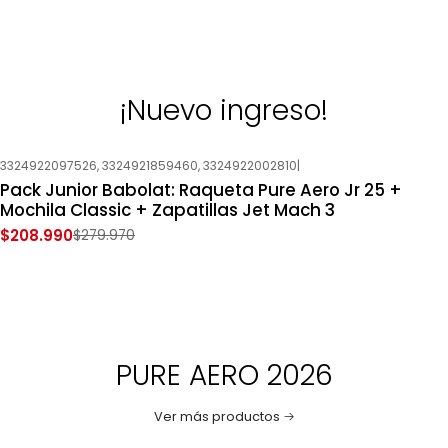
¡Nuevo ingreso!
3324922097526, 3324921859460, 3324922002810
|
-25%
OFF
Pack Junior Babolat: Raqueta Pure Aero Jr 25 +
Nuevo
Mochila Classic + Zapatillas Jet Mach 3
$208.990
$279.970
PURE AERO 2026
Ver más productos