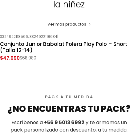
la niñez
Ver más productos
3324922118566, 3324922118634
|
-30%
OFF
Conjunto Junior Babolat Polera Play Polo + Short
Nuevo
(Talla 12-14)
$47.990
$68.980
PACK A TU MEDIDA
¿NO ENCUENTRAS TU PACK?
Escríbenos a
+56 9 5013 6992
y te armamos un
pack personalizado con descuento, a tu medida.