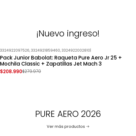
¡Nuevo ingreso!
3324922097526, 3324921859460, 3324922002810
|
-25%
OFF
Pack Junior Babolat: Raqueta Pure Aero Jr 25 +
Nuevo
Mochila Classic + Zapatillas Jet Mach 3
$208.990
$279.970
PURE AERO 2026
Ver más productos