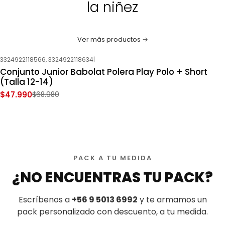
la niñez
Ver más productos
3324922118566, 3324922118634
|
-30%
OFF
Conjunto Junior Babolat Polera Play Polo + Short
(Talla 12-14)
$47.990
$68.980
PACK A TU MEDIDA
¿NO ENCUENTRAS TU PACK?
Escríbenos a
+56 9 5013 6992
y te armamos un
pack personalizado con descuento, a tu medida.