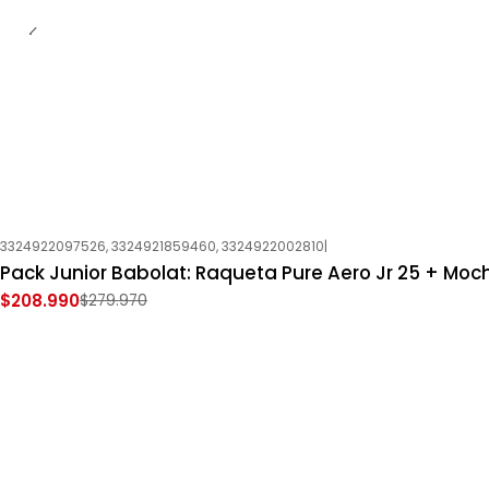
3324922097526, 3324921859460, 3324922002810
|
-25%
OFF
Pack Junior Babolat: Raqueta Pure Aero Jr 25 + Moch
Nuevo
$208.990
$279.970