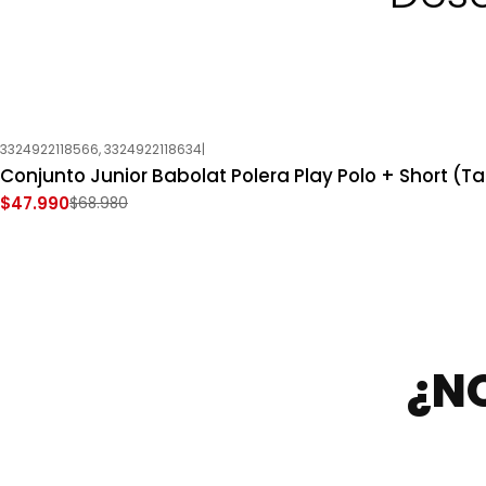
3324922118566, 3324922118634
|
-30%
OFF
Conjunto Junior Babolat Polera Play Polo + Short (Tal
Nuevo
$47.990
$68.980
¿N