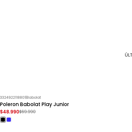
ÚL
3324922118801
|
Babolat
-30%
OFF
Poleron Babolat Play Junior
$48.990
$69.990