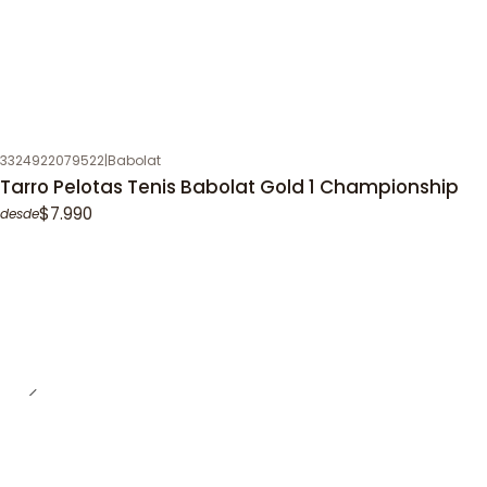
3324922079522
|
Babolat
Tarro Pelotas Tenis Babolat Gold 1 Championship
$7.990
desde