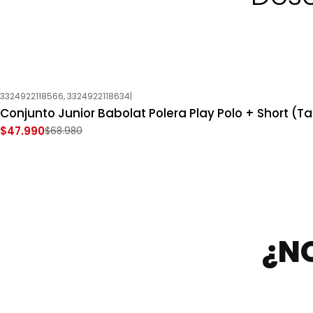
3324922118566, 3324922118634
|
-30%
OFF
Conjunto Junior Babolat Polera Play Polo + Short (Tal
Nuevo
$47.990
$68.980
¿N