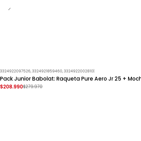
3324922097526, 3324921859460, 3324922002810
|
-25%
OFF
Pack Junior Babolat: Raqueta Pure Aero Jr 25 + Moch
Nuevo
$208.990
$279.970