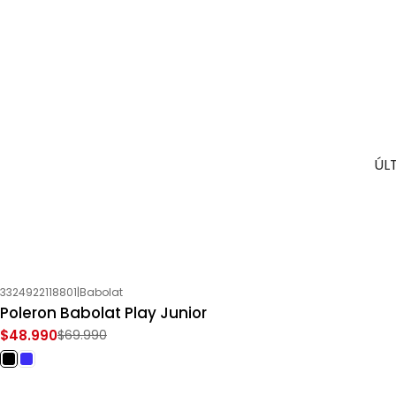
ÚL
3324922118801
|
Babolat
-30%
OFF
Poleron Babolat Play Junior
$48.990
$69.990