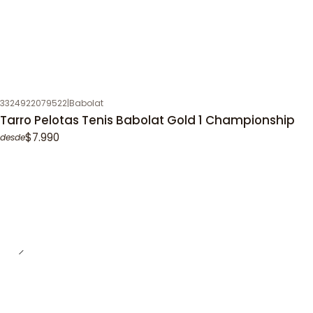
3324922079522
|
Babolat
Tarro Pelotas Tenis Babolat Gold 1 Championship
$7.990
desde