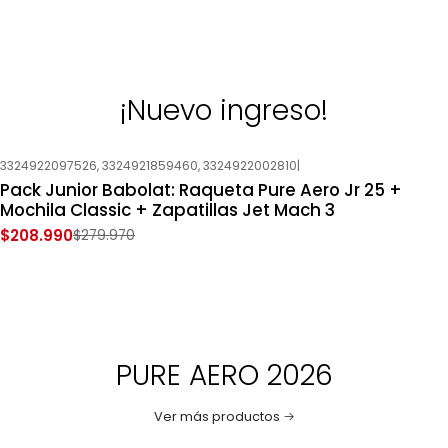
¡Nuevo ingreso!
3324922097526, 3324921859460, 3324922002810
|
-25%
OFF
Pack Junior Babolat: Raqueta Pure Aero Jr 25 +
Nuevo
Mochila Classic + Zapatillas Jet Mach 3
$208.990
$279.970
PURE AERO 2026
Ver más productos