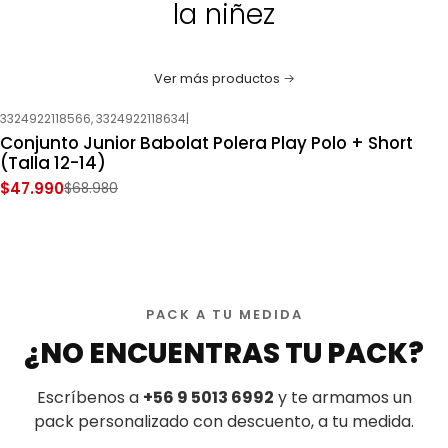
la niñez
Ver más productos
3324922118566, 3324922118634
|
-30%
OFF
Conjunto Junior Babolat Polera Play Polo + Short
Nuevo
(Talla 12-14)
$47.990
$68.980
PACK A TU MEDIDA
¿NO ENCUENTRAS TU PACK?
Escríbenos a
+56 9 5013 6992
y te armamos un
pack personalizado con descuento, a tu medida.