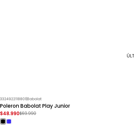
ÚL
3324922118801
|
Babolat
-30%
OFF
Poleron Babolat Play Junior
$48.990
$69.990