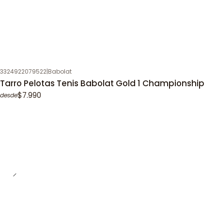
3324922079522
|
Babolat
Tarro Pelotas Tenis Babolat Gold 1 Championship
$7.990
desde