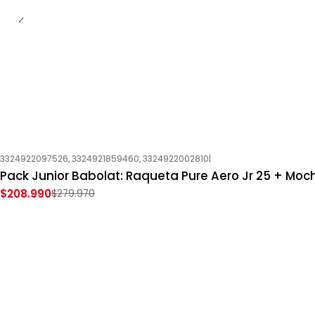
3324922097526, 3324921859460, 3324922002810
|
-25%
OFF
Pack Junior Babolat: Raqueta Pure Aero Jr 25 + Moch
Nuevo
$208.990
$279.970