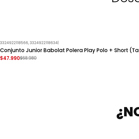
3324922118566, 3324922118634
|
-30%
OFF
Conjunto Junior Babolat Polera Play Polo + Short (Tal
Nuevo
$47.990
$68.980
¿N