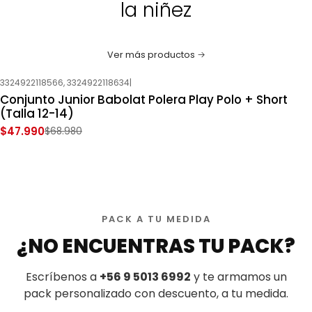
la niñez
Ver más productos
3324922118566, 3324922118634
|
-30%
OFF
Conjunto Junior Babolat Polera Play Polo + Short
(Talla 12-14)
$47.990
$68.980
PACK A TU MEDIDA
¿NO ENCUENTRAS TU PACK?
Escríbenos a
+56 9 5013 6992
y te armamos un
pack personalizado con descuento, a tu medida.