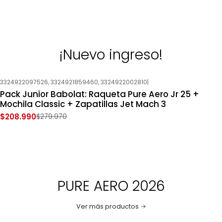
¡Nuevo ingreso!
3324922097526, 3324921859460, 3324922002810
|
-25%
OFF
Pack Junior Babolat: Raqueta Pure Aero Jr 25 +
Nuevo
Mochila Classic + Zapatillas Jet Mach 3
$208.990
$279.970
PURE AERO 2026
Ver más productos