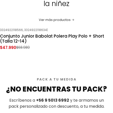
la niñez
Ver más productos
3324922118566, 3324922118634
|
-30%
OFF
Conjunto Junior Babolat Polera Play Polo + Short
Nuevo
(Talla 12-14)
$47.990
$68.980
PACK A TU MEDIDA
¿NO ENCUENTRAS TU PACK?
Escríbenos a
+56 9 5013 6992
y te armamos un
pack personalizado con descuento, a tu medida.