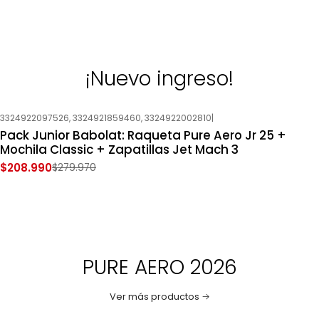
¡Nuevo ingreso!
3324922097526, 3324921859460, 3324922002810
|
-25%
OFF
Pack Junior Babolat: Raqueta Pure Aero Jr 25 +
Nuevo
Mochila Classic + Zapatillas Jet Mach 3
$208.990
$279.970
PURE AERO 2026
Ver más productos