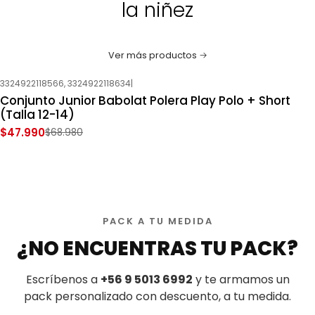
la niñez
Ver más productos
3324922118566, 3324922118634
|
-30%
OFF
Conjunto Junior Babolat Polera Play Polo + Short
Nuevo
(Talla 12-14)
$47.990
$68.980
PACK A TU MEDIDA
¿NO ENCUENTRAS TU PACK?
Escríbenos a
+56 9 5013 6992
y te armamos un
pack personalizado con descuento, a tu medida.