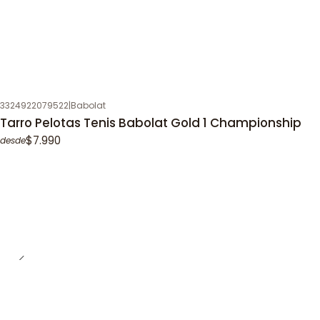
3324922079522
|
Babolat
Tarro Pelotas Tenis Babolat Gold 1 Championship
$7.990
desde