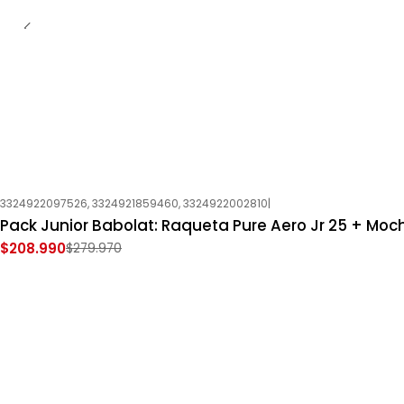
3324922097526, 3324921859460, 3324922002810
|
-25%
OFF
Pack Junior Babolat: Raqueta Pure Aero Jr 25 + Moch
Nuevo
$208.990
$279.970