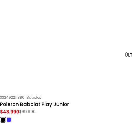
ÚL
3324922118801
|
Babolat
-30%
OFF
Poleron Babolat Play Junior
$48.990
$69.990