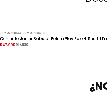
3324922118566, 3324922118634
|
-30%
OFF
Conjunto Junior Babolat Polera Play Polo + Short (Tal
Nuevo
$47.990
$68.980
¿N