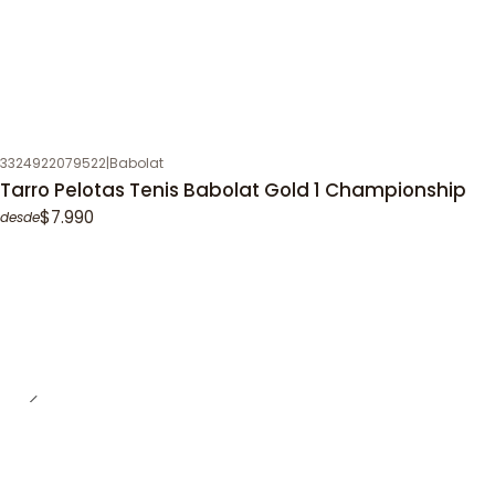
3324922079522
|
Babolat
Tarro Pelotas Tenis Babolat Gold 1 Championship
$7.990
desde