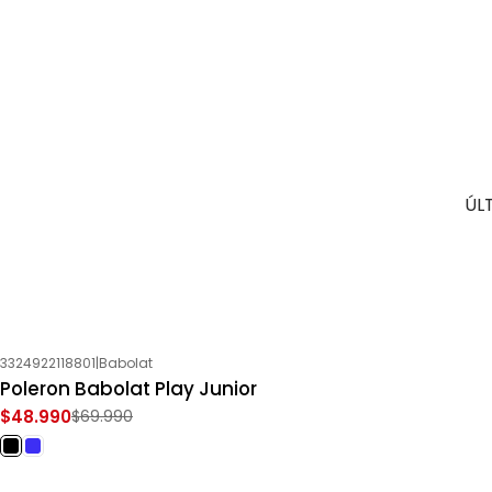
ÚL
3324922118801
|
Babolat
-30%
OFF
Poleron Babolat Play Junior
$48.990
$69.990