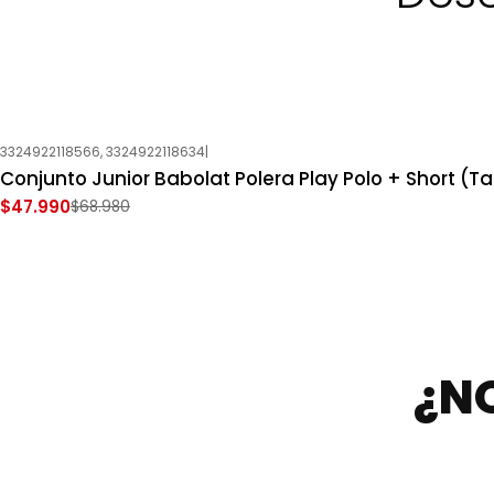
3324922118566, 3324922118634
|
-30%
OFF
Conjunto Junior Babolat Polera Play Polo + Short (Tal
Nuevo
$47.990
$68.980
¿N