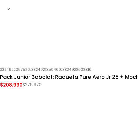
3324922097526, 3324921859460, 3324922002810
|
-25%
OFF
Pack Junior Babolat: Raqueta Pure Aero Jr 25 + Moch
Nuevo
$208.990
$279.970