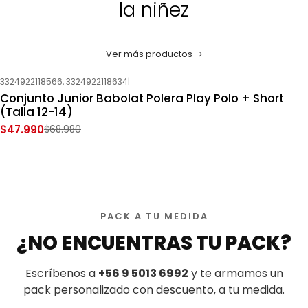
la niñez
Ver más productos
3324922118566, 3324922118634
|
-30%
OFF
Conjunto Junior Babolat Polera Play Polo + Short
Nuevo
(Talla 12-14)
$47.990
$68.980
PACK A TU MEDIDA
¿NO ENCUENTRAS TU PACK?
Escríbenos a
+56 9 5013 6992
y te armamos un
pack personalizado con descuento, a tu medida.