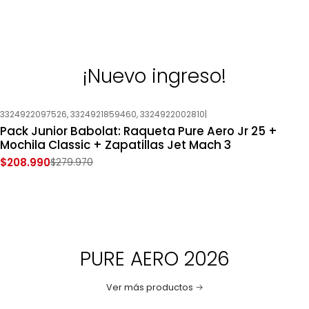
¡Nuevo ingreso!
3324922097526, 3324921859460, 3324922002810
|
-25%
OFF
Pack Junior Babolat: Raqueta Pure Aero Jr 25 +
Nuevo
Mochila Classic + Zapatillas Jet Mach 3
$208.990
$279.970
PURE AERO 2026
Ver más productos