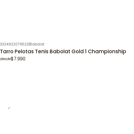
3324922079522
|
Babolat
Tarro Pelotas Tenis Babolat Gold 1 Championship
$7.990
desde