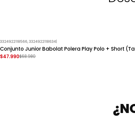
3324922118566, 3324922118634
|
-30%
OFF
Conjunto Junior Babolat Polera Play Polo + Short (Tal
Nuevo
$47.990
$68.980
¿N