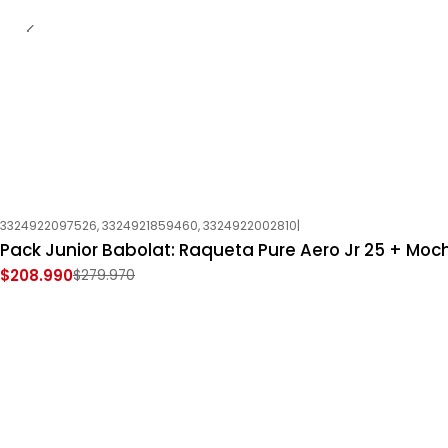
3324922097526, 3324921859460, 3324922002810
|
-25%
OFF
Pack Junior Babolat: Raqueta Pure Aero Jr 25 + Moch
Nuevo
$208.990
$279.970