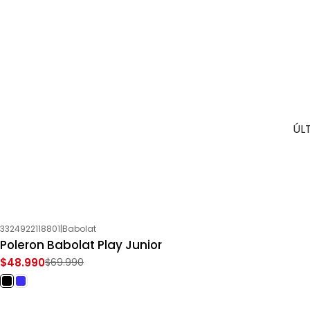
ÚL
3324922118801
|
Babolat
-30%
OFF
Poleron Babolat Play Junior
$48.990
$69.990