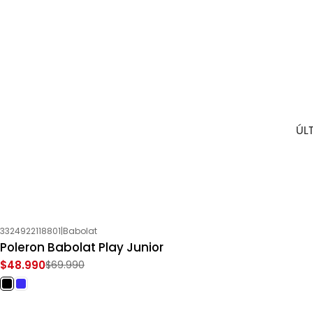
ÚL
3324922118801
|
Babolat
-30%
OFF
Poleron Babolat Play Junior
$48.990
$69.990