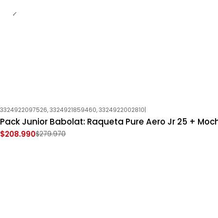
3324922097526, 3324921859460, 3324922002810
|
-25%
OFF
Pack Junior Babolat: Raqueta Pure Aero Jr 25 + Moch
Nuevo
$208.990
$279.970