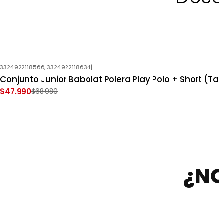
3324922118566, 3324922118634
|
-30%
OFF
Conjunto Junior Babolat Polera Play Polo + Short (Tal
Nuevo
$47.990
$68.980
¿N