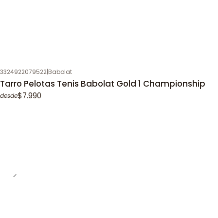
3324922079522
|
Babolat
Tarro Pelotas Tenis Babolat Gold 1 Championship
$7.990
desde