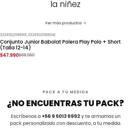
la niñez
Ver más productos
3324922118566, 3324922118634
|
-30%
OFF
Conjunto Junior Babolat Polera Play Polo + Short
Nuevo
(Talla 12-14)
$47.990
$68.980
PACK A TU MEDIDA
¿NO ENCUENTRAS TU PACK?
Escríbenos a
+56 9 5013 6992
y te armamos un
pack personalizado con descuento, a tu medida.