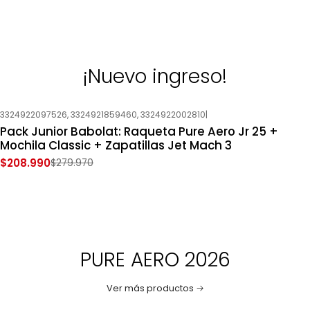
¡Nuevo ingreso!
3324922097526, 3324921859460, 3324922002810
|
-25%
OFF
Pack Junior Babolat: Raqueta Pure Aero Jr 25 +
Nuevo
Mochila Classic + Zapatillas Jet Mach 3
$208.990
$279.970
PURE AERO 2026
Ver más productos