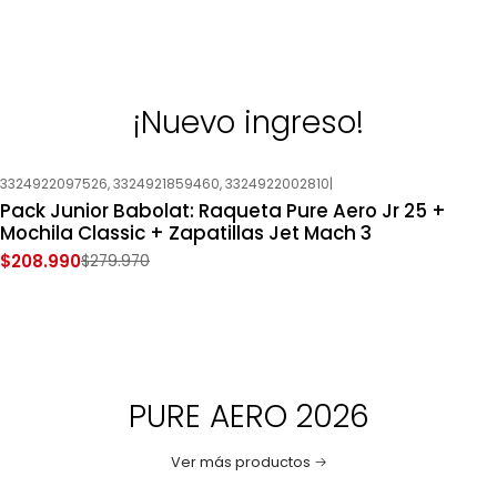
¡Nuevo ingreso!
3324922097526, 3324921859460, 3324922002810
|
-25%
OFF
Pack Junior Babolat: Raqueta Pure Aero Jr 25 +
Nuevo
Mochila Classic + Zapatillas Jet Mach 3
$208.990
$279.970
PURE AERO 2026
Ver más productos