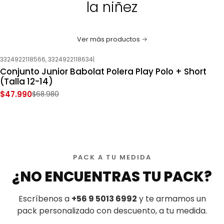
la niñez
Ver más productos
3324922118566, 3324922118634
|
-30%
OFF
Conjunto Junior Babolat Polera Play Polo + Short
Nuevo
(Talla 12-14)
$47.990
$68.980
PACK A TU MEDIDA
¿NO ENCUENTRAS TU PACK?
Escríbenos a
+56 9 5013 6992
y te armamos un
pack personalizado con descuento, a tu medida.